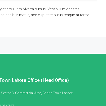
get arcu ut mi viverra cursus. Vestibulum egestas
 ac dapibus metus, sed vulputate purus tesque at tortor
 Town Lahore Office (Head Office)
 Sector C, Commercial Area, Bahria Town Lahore