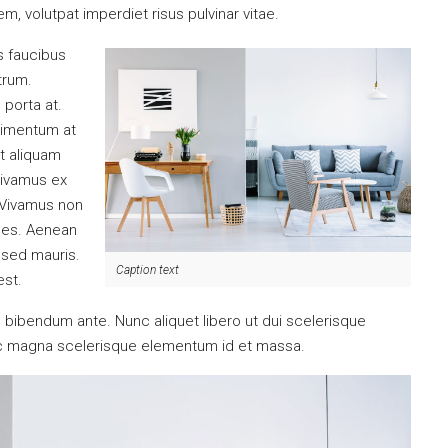
, volutpat imperdiet risus pulvinar vitae.
s faucibus
utrum.
 porta at.
dimentum at
et aliquam
Vivamus ex
. Vivamus non
ices. Aenean
 sed mauris.
Caption text
est.
tus bibendum ante. Nunc aliquet libero ut dui scelerisque
nec magna scelerisque elementum id et massa.