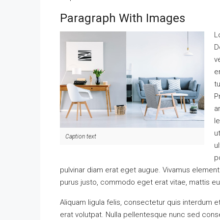
Paragraph With Images
L
D
v
e
t
P
a
l
u
Caption text
u
p
pulvinar diam erat eget augue. Vivamus element
purus justo, commodo eget erat vitae, mattis e
Aliquam ligula felis, consectetur quis interdum 
erat volutpat. Nulla pellentesque nunc sed conse