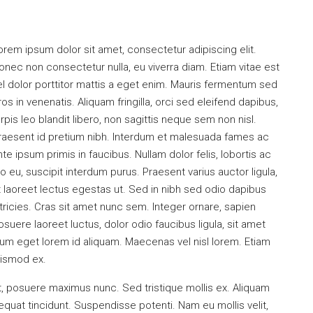
orem ipsum dolor sit amet, consectetur adipiscing elit.
onec non consectetur nulla, eu viverra diam. Etiam vitae est
el dolor porttitor mattis a eget enim. Mauris fermentum sed
ros in venenatis. Aliquam fringilla, orci sed eleifend dapibus,
urpis leo blandit libero, non sagittis neque sem non nisl.
raesent id pretium nibh. Interdum et malesuada fames ac
nte ipsum primis in faucibus. Nullam dolor felis, lobortis ac
eo eu, suscipit interdum purus. Praesent varius auctor ligula,
t laoreet lectus egestas ut. Sed in nibh sed odio dapibus
ltricies. Cras sit amet nunc sem. Integer ornare, sapien
osuere laoreet luctus, dolor odio faucibus ligula, sit amet
um eget lorem id aliquam. Maecenas vel nisl lorem. Etiam
uismod ex.
et, posuere maximus nunc. Sed tristique mollis ex. Aliquam
quat tincidunt. Suspendisse potenti. Nam eu mollis velit,