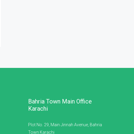
Bahria Town Main Office
Karachi
Plot No. 29, Main Jinnah Avenue, Bahria
Town Karachi